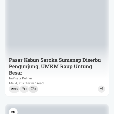
Pasar Kebun Saroka Sumenep Diserbu
Pengunjung, UMKM Raup Untung
Besar
In
Wisata Kuliner
Mei 4, 2025
2 min read
96
0
0