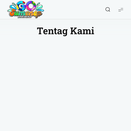
GO
Sumenep
-
Tentag Kami
Wisata
Sumenep