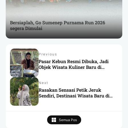
Bersiaplah, Go Sumenep Purnama Run 2026
segera Dimulai
Previous
Pasar Kebun Resmi Dibuka, Jadi
Objek Wisata Kuliner Baru di
Sumenep
Next
Rasakan Sensasi Petik Jeruk
Sendiri, Destinasi Wisata Baru di
Sumenep yang Menyegarkan
Semua Pos