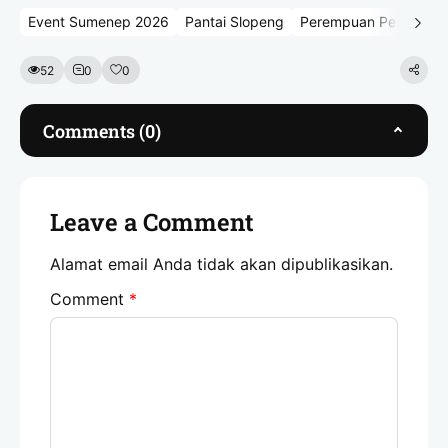
Event Sumenep 2026
Pantai Slopeng
Perempuan Pesisir
S
52
0
0
Comments (0)
Leave a Comment
Alamat email Anda tidak akan dipublikasikan.
Comment
*