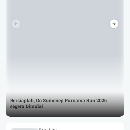
Bersiaplah, Go Sumenep Purnama Run 2026
segera Dimulai
Previous