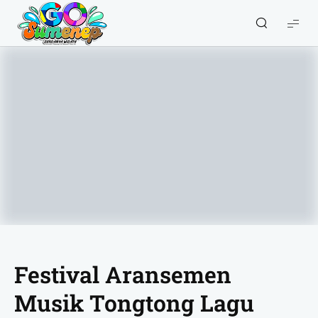
GO
Sumenep
-
Wisata
Sumenep
Festival Aransemen
Musik Tongtong Lagu