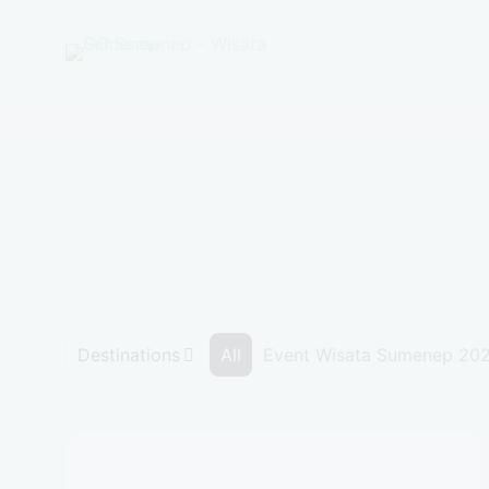
GO
Sumenep
-
Wisata
Sumenep
Destinations
All
Event Wisata Sumenep 20