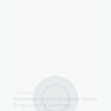
Sumenep
Pemenang Lomba Mewarnai Sketsa
Bung Karno di Sumenep
In
Event Wisata Sumenep 2024