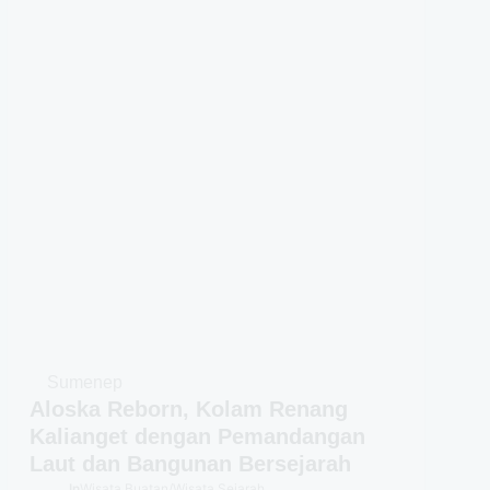
Sumenep
Aloska Reborn, Kolam Renang
Kalianget dengan Pemandangan
Laut dan Bangunan Bersejarah
In
Wisata Buatan
/
Wisata Sejarah