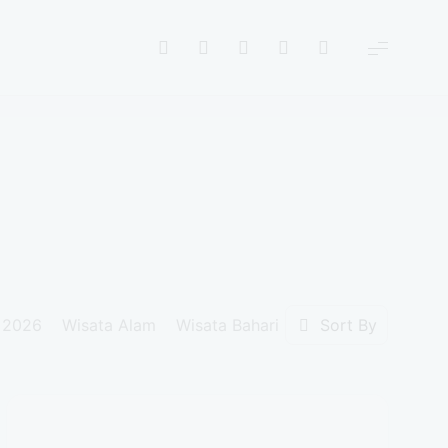
 2026
Wisata Alam
Wisata Bahari
Wisata Buatan
Sort By
Wi