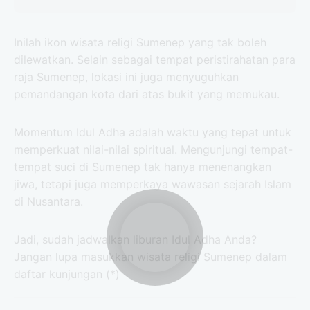
Inilah ikon wisata religi Sumenep yang tak boleh
dilewatkan. Selain sebagai tempat peristirahatan para
raja Sumenep, lokasi ini juga menyuguhkan
pemandangan kota dari atas bukit yang memukau.
Momentum Idul Adha adalah waktu yang tepat untuk
memperkuat nilai-nilai spiritual. Mengunjungi tempat-
tempat suci di Sumenep tak hanya menenangkan
jiwa, tetapi juga memperkaya wawasan sejarah Islam
di Nusantara.
Jadi, sudah jadwalkan liburan Idul Adha Anda?
Jangan lupa masukkan wisata religi Sumenep dalam
daftar kunjungan (*)
Asta