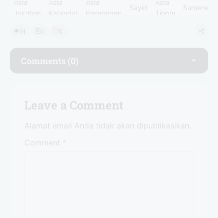
Asta
Asta
Asta
Asta
Sayid
Sumenep
Jokotole
Katandur
Panaongan
Tinggi
Yusuf
91
0
0
Comments (0)
Leave a Comment
Alamat email Anda tidak akan dipublikasikan.
Comment
*