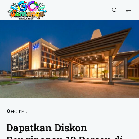
GO
Sumenep
-
Wisata
Sumenep
HOTEL
Dapatkan Diskon