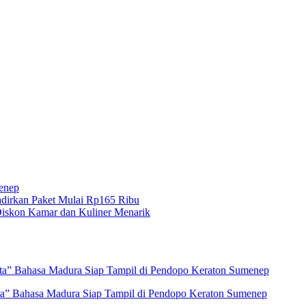
menep
dirkan Paket Mulai Rp165 Ribu
iskon Kamar dan Kuliner Menarik
eta” Bahasa Madura Siap Tampil di Pendopo Keraton Sumenep
ta” Bahasa Madura Siap Tampil di Pendopo Keraton Sumenep