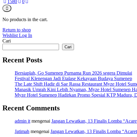
158
0
0
No products in the cart.
Return to shop
Wishlist
Log In
Cari
Cari
Recent Posts
Bersiaplah, Go Sumenep Purnama Run 2026 segera Dimulai
Festival Klenengan Jadi Etalase Kekayaan Budaya Sumenep
The Late Shift Hadir di Sae Rassa Restaurant Myze Hotel Su
Manasik Umrah Kini Lebih Nyaman, Myze Hotel Sumenep Ha
Myze Hotel Sumenep Hadirkan Promo Spesial KTP Madura, D
Recent Comments
admin it
mengenai
Jangan Lewatkan, 13 Finalis Lomba “Acar
Jatimah
mengenai
Jangan Lewatkan, 13 Finalis Lomba “Acare