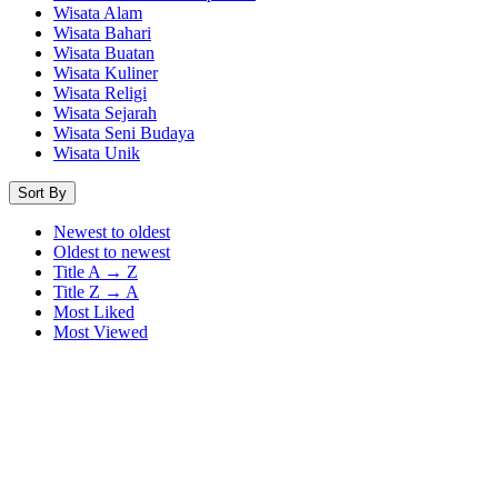
Wisata Alam
Wisata Bahari
Wisata Buatan
Wisata Kuliner
Wisata Religi
Wisata Sejarah
Wisata Seni Budaya
Wisata Unik
Sort By
Newest to oldest
Oldest to newest
Title A → Z
Title Z → A
Most Liked
Most Viewed