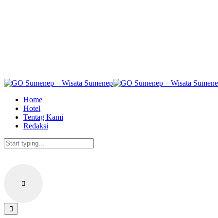
Skip
to
the
content
Home
Hotel
Tentag Kami
Redaksi