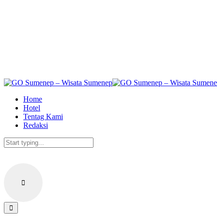
Skip
to
the
content
Home
Hotel
Tentag Kami
Redaksi