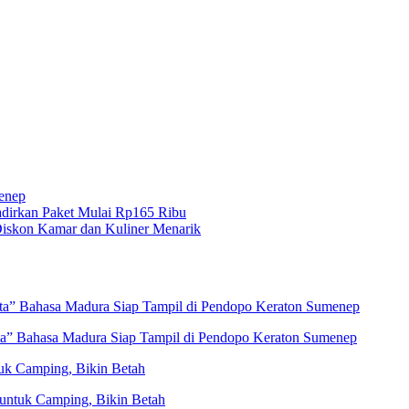
menep
dirkan Paket Mulai Rp165 Ribu
iskon Kamar dan Kuliner Menarik
eta” Bahasa Madura Siap Tampil di Pendopo Keraton Sumenep
ta” Bahasa Madura Siap Tampil di Pendopo Keraton Sumenep
uk Camping, Bikin Betah
untuk Camping, Bikin Betah