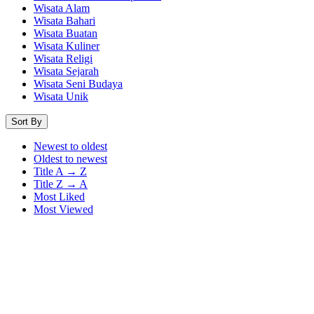
Wisata Alam
Wisata Bahari
Wisata Buatan
Wisata Kuliner
Wisata Religi
Wisata Sejarah
Wisata Seni Budaya
Wisata Unik
Sort By
Newest to oldest
Oldest to newest
Title A → Z
Title Z → A
Most Liked
Most Viewed