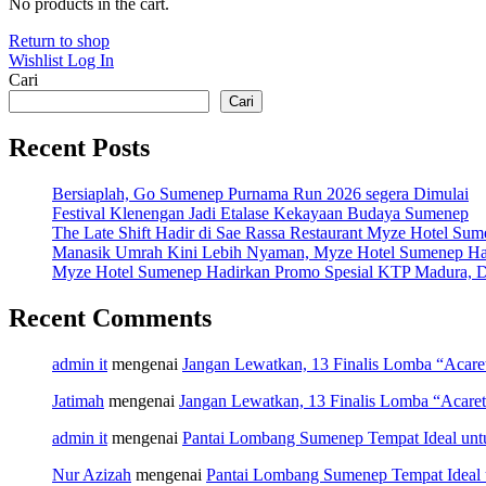
No products in the cart.
Return to shop
Wishlist
Log In
Cari
Cari
Recent Posts
Bersiaplah, Go Sumenep Purnama Run 2026 segera Dimulai
Festival Klenengan Jadi Etalase Kekayaan Budaya Sumenep
The Late Shift Hadir di Sae Rassa Restaurant Myze Hotel Su
Manasik Umrah Kini Lebih Nyaman, Myze Hotel Sumenep Ha
Myze Hotel Sumenep Hadirkan Promo Spesial KTP Madura, D
Recent Comments
admin it
mengenai
Jangan Lewatkan, 13 Finalis Lomba “Acar
Jatimah
mengenai
Jangan Lewatkan, 13 Finalis Lomba “Acare
admin it
mengenai
Pantai Lombang Sumenep Tempat Ideal unt
Nur Azizah
mengenai
Pantai Lombang Sumenep Tempat Ideal 