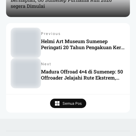
segera Dimulai
Previous
Helmi Art Museum Sumenep
Peringati 20 Tahun Pengakuan Keris
oleh UNESCO
Next
Madura Offroad 4×4 di Sumenep: 50
Offroader Jelajahi Rute Ekstrem,
Sekaligus Promosikan Wisata
Daerah
Semua Pos