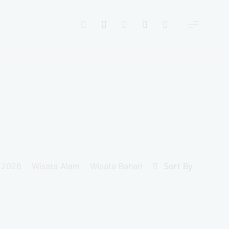
 2026
Wisata Alam
Wisata Bahari
Wisata Buatan
Sort By
Wi