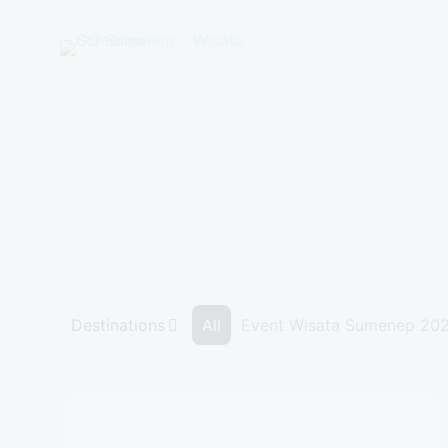
GO
Sumenep
-
Wisata
Sumenep
Destinations
All
Event Wisata Sumenep 20