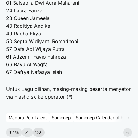
01 Salsabila Dwi Aura Maharani
24 Laura Fariza
28 Queen Jameela
40 Raditiya Andika
49 Radha Eliya
50 Septa Widiyanti Romadhoni
57 Dafa Adi Wijaya Putra
61 Adzemil Favio Fahreza
66 Bayu Al Waqfa
67 Deftya Nafasya Islah
Untuk Lagu pilihan, masing-masing peserta menyetor
via Flashdisk ke operator (*)
Madura Pop Talent
Sumenep
Sumenep Calendar of Event
956
1
3