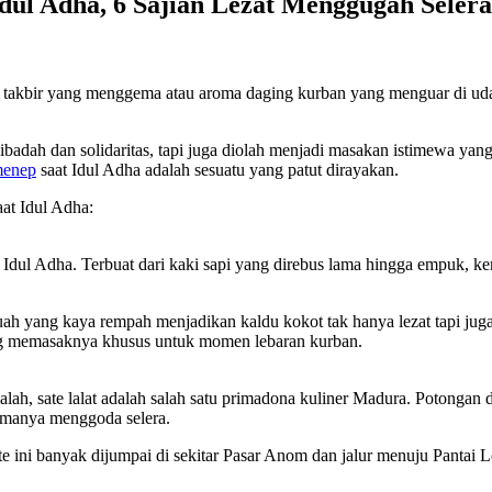
ul Adha, 6 Sajian Lezat Menggugah Selera
takbir yang menggema atau aroma daging kurban yang menguar di udara
k ibadah dan solidaritas, tapi juga diolah menjadi masakan istimewa 
menep
saat Idul Adha adalah sesuatu yang patut dirayakan.
at Idul Adha:
Idul Adha. Terbuat dari kaki sapi yang direbus lama hingga empuk, kem
 kuah yang kaya rempah menjadikan kaldu kokot tak hanya lezat tapi 
ang memasaknya khusus untuk momen lebaran kurban.
h, sate lalat adalah salah satu primadona kuliner Madura. Potongan 
omanya menggoda selera.
e ini banyak dijumpai di sekitar Pasar Anom dan jalur menuju Pantai L