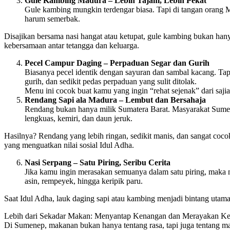
Gule Kambing Madura – Lebih Tajam, Lebih Pekat
Gule kambing mungkin terdengar biasa. Tapi di tangan orang 
harum semerbak.
Disajikan bersama nasi hangat atau ketupat, gule kambing bukan han
kebersamaan antar tetangga dan keluarga.
Pecel Campur Daging – Perpaduan Segar dan Gurih
Biasanya pecel identik dengan sayuran dan sambal kacang. Ta
gurih, dan sedikit pedas perpaduan yang sulit ditolak.
Menu ini cocok buat kamu yang ingin “rehat sejenak” dari sajia
Rendang Sapi ala Madura – Lembut dan Bersahaja
Rendang bukan hanya milik Sumatera Barat. Masyarakat Sumene
lengkuas, kemiri, dan daun jeruk.
Hasilnya? Rendang yang lebih ringan, sedikit manis, dan sangat coco
yang menguatkan nilai sosial Idul Adha.
Nasi Serpang – Satu Piring, Seribu Cerita
Jika kamu ingin merasakan semuanya dalam satu piring, maka nas
asin, rempeyek, hingga keripik paru.
Saat Idul Adha, lauk daging sapi atau kambing menjadi bintang utam
Lebih dari Sekadar Makan: Menyantap Kenangan dan Merayakan K
Di Sumenep, makanan bukan hanya tentang rasa, tapi juga tentang m