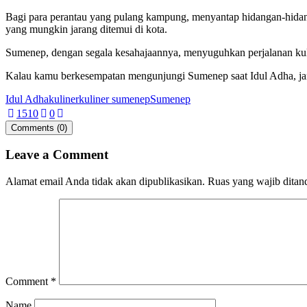
Bagi para perantau yang pulang kampung, menyantap hidangan-hidan
yang mungkin jarang ditemui di kota.
Sumenep, dengan segala kesahajaannya, menyuguhkan perjalanan kul
Kalau kamu berkesempatan mengunjungi Sumenep saat Idul Adha, jang
Idul Adha
kuliner
kuliner sumenep
Sumenep
151
0
0
Comments (0)
Leave a Comment
Alamat email Anda tidak akan dipublikasikan.
Ruas yang wajib ditan
Comment
*
Name