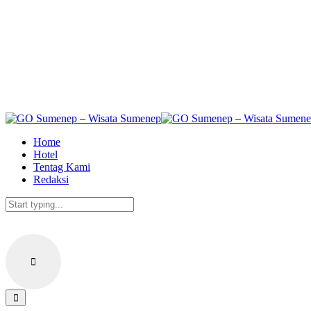
Skip
to
the
content
Home
Hotel
Tentag Kami
Redaksi