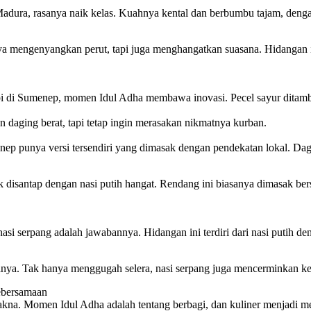
Madura, rasanya naik kelas. Kuahnya kental dan berbumbu tajam, den
ya mengenyangkan perut, tapi juga menghangatkan suasana. Hidangan i
pi di Sumenep, momen Idul Adha membawa inovasi. Pecel sayur ditambah
n daging berat, tapi tetap ingin merasakan nikmatnya kurban.
p punya versi tersendiri yang dimasak dengan pendekatan lokal. Dag
k disantap dengan nasi putih hangat. Rendang ini biasanya dimasak be
i serpang adalah jawabannya. Hidangan ini terdiri dari nasi putih den
anya. Tak hanya menggugah selera, nasi serpang juga mencerminkan ke
ebersamaan
akna. Momen Idul Adha adalah tentang berbagi, dan kuliner menjadi m