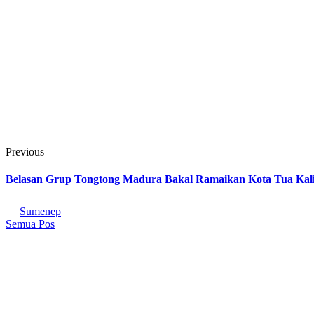
Bersiaplah, Go Sumenep Purnama Run 2026 sege
Previous
Belasan Grup Tongtong Madura Bakal Ramaikan Kota Tua Kal
Sumenep
Semua Pos