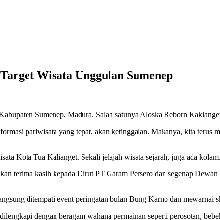
, Target Wisata Unggulan Sumenep
Kabupaten Sumenep, Madura. Salah satunya Aloska Reborn Kakianget y
nsformasi pariwisata yang tepat, akan ketinggalan. Makanya, kita ter
ta Kota Tua Kalianget. Sekali jelajah wisata sejarah, juga ada kolam
ikan terima kasih kepada Dirut PT Garam Persero dan segenap Dewan 
angsung ditempati event peringatan bulan Bung Karno dan mewarnai sk
dilengkapi dengan beragam wahana permainan seperti perosotan, bebe