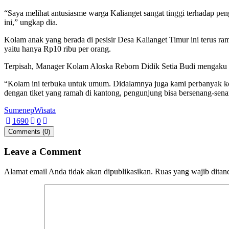
“Saya melihat antusiasme warga Kalianget sangat tinggi terhadap pen
ini,” ungkap dia.
Kolam anak yang berada di pesisir Desa Kalianget Timur ini terus ram
yaitu hanya Rp10 ribu per orang.
Terpisah, Manager Kolam Aloska Reborn Didik Setia Budi mengaku s
“Kolam ini terbuka untuk umum. Didalamnya juga kami perbanyak ko
dengan tiket yang ramah di kantong, pengunjung bisa bersenang-sen
Sumenep
Wisata
169
0
0
Comments (0)
Leave a Comment
Alamat email Anda tidak akan dipublikasikan.
Ruas yang wajib ditan