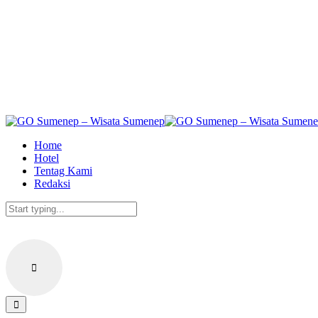
Skip
to
the
content
Home
Hotel
Tentag Kami
Redaksi