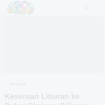
GO
Sumenep
-
Wisata
Sumenep
Gili Iyang
Keseruan Liburan ke