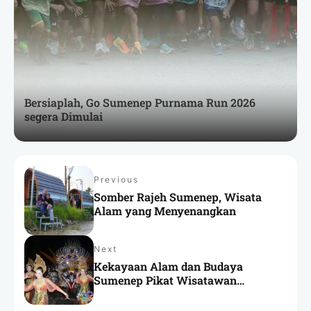
Bersiaplah, Go Sumenep Purnama Run 2026
segera Dimulai
Previous
Somber Rajeh Sumenep, Wisata
Alam yang Menyenangkan
Next
Kekayaan Alam dan Budaya
Sumenep Pikat Wisatawan
Australia dan Taiwan, Diantaranya
Musik Tong-tong