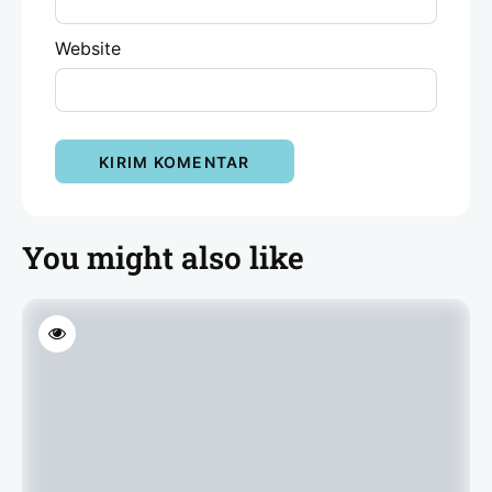
Website
You might also like