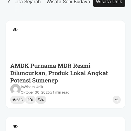
i
Wisata Sejarah
Wisata Seni Budaya
Wisata Unik
AMDK Purnama MDR Resmi
Diluncurkan, Produk Lokal Angkat
Potensi Sumenep
In
Wisata Unik
Oktober 30, 2025
1 min read
233
0
4