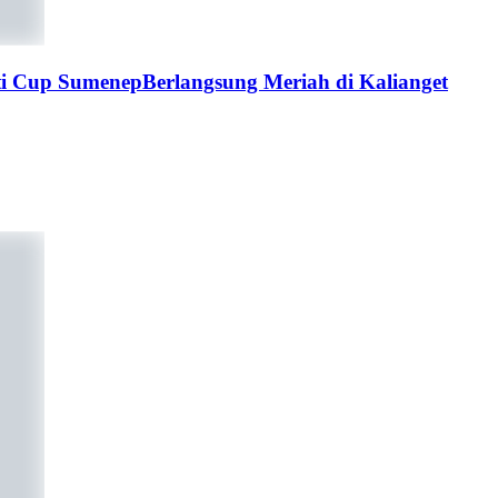
 Cup SumenepBerlangsung Meriah di Kalianget