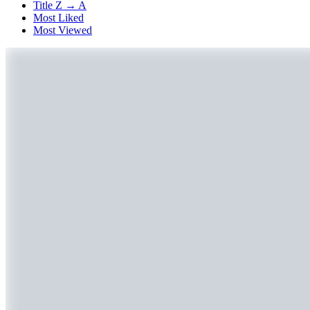
Title Z → A
Most Liked
Most Viewed