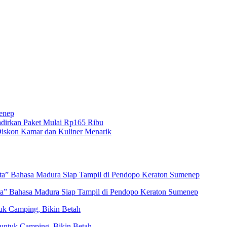
menep
dirkan Paket Mulai Rp165 Ribu
iskon Kamar dan Kuliner Menarik
eta” Bahasa Madura Siap Tampil di Pendopo Keraton Sumenep
ta” Bahasa Madura Siap Tampil di Pendopo Keraton Sumenep
uk Camping, Bikin Betah
untuk Camping, Bikin Betah