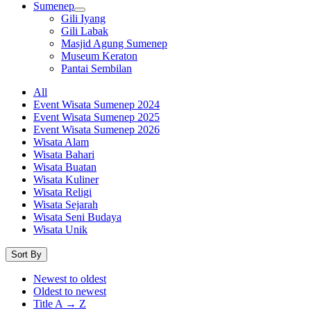
Sumenep
Gili Iyang
Gili Labak
Masjid Agung Sumenep
Museum Keraton
Pantai Sembilan
All
Event Wisata Sumenep 2024
Event Wisata Sumenep 2025
Event Wisata Sumenep 2026
Wisata Alam
Wisata Bahari
Wisata Buatan
Wisata Kuliner
Wisata Religi
Wisata Sejarah
Wisata Seni Budaya
Wisata Unik
Sort By
Newest to oldest
Oldest to newest
Title A → Z