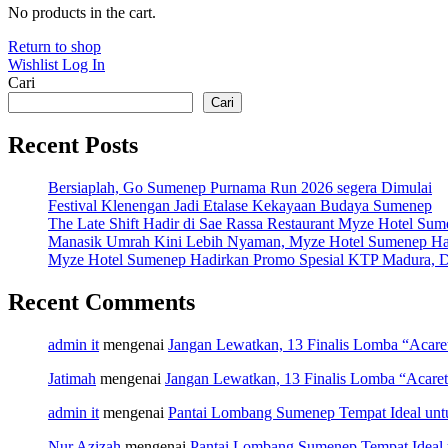
No products in the cart.
Return to shop
Wishlist
Log In
Cari
Cari
Recent Posts
Bersiaplah, Go Sumenep Purnama Run 2026 segera Dimulai
Festival Klenengan Jadi Etalase Kekayaan Budaya Sumenep
The Late Shift Hadir di Sae Rassa Restaurant Myze Hotel Su
Manasik Umrah Kini Lebih Nyaman, Myze Hotel Sumenep Ha
Myze Hotel Sumenep Hadirkan Promo Spesial KTP Madura, D
Recent Comments
admin it
mengenai
Jangan Lewatkan, 13 Finalis Lomba “Acar
Jatimah
mengenai
Jangan Lewatkan, 13 Finalis Lomba “Acare
admin it
mengenai
Pantai Lombang Sumenep Tempat Ideal unt
Nur Azizah
mengenai
Pantai Lombang Sumenep Tempat Ideal 