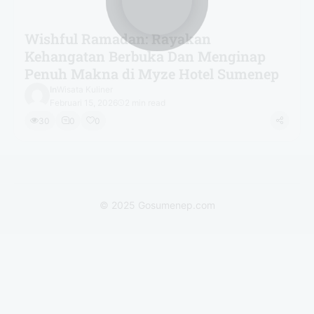
Wishful Ramadan: Rayakan
Kehangatan Berbuka Dan Menginap
Penuh Makna di Myze Hotel Sumenep
In
Wisata Kuliner
Februari 15, 2026
2 min read
30
0
0
© 2025
Gosumenep.com