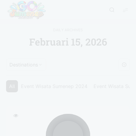
GO
Sumenep
-
DAILY ARCHIVES
Wisata
Februari 15, 2026
Sumenep
Destinations
All
Event Wisata Sumenep 2024
Event Wisata Su