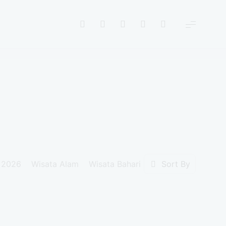
 2026
Wisata Alam
Wisata Bahari
Wisata Buatan
Sort By
Wi