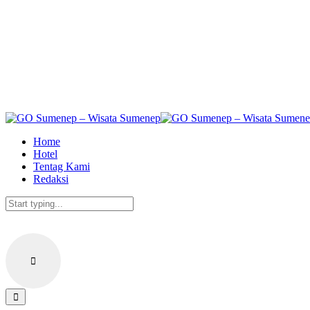
Skip
to
the
content
Home
Hotel
Tentag Kami
Redaksi