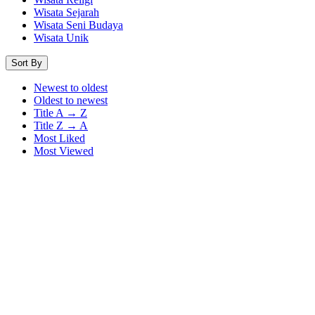
Wisata Sejarah
Wisata Seni Budaya
Wisata Unik
Sort By
Newest to oldest
Oldest to newest
Title A → Z
Title Z → A
Most Liked
Most Viewed