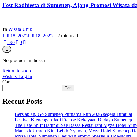
Fest Radhiesta di Sumenep, Ajang Promosi Wisata 
In
Wisata Unik
Juli 18, 2025
Juli 18, 2025
2 min read
59
0
0
No products in the cart.
Return to shop
Wishlist
Log In
Cari
Cari
Recent Posts
Bersiaplah, Go Sumenep Purnama Run 2026 segera Dimulai
Festival Klenengan Jadi Etalase Kekayaan Budaya Sumenep
The Late Shift Hadir di Sae Rassa Restaurant Myze Hotel Su
Manasik Umrah Kini Lebih Nyaman, Myze Hotel Sumenep Ha
Myze Hotel Sumenep Hadirkan Promo Spesial KTP Madura, D