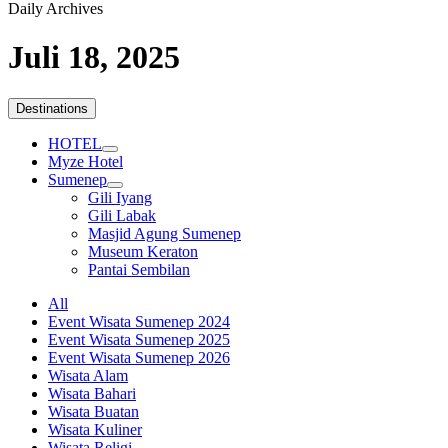
Daily Archives
Juli 18, 2025
Destinations
HOTEL
Myze Hotel
Sumenep
Gili Iyang
Gili Labak
Masjid Agung Sumenep
Museum Keraton
Pantai Sembilan
All
Event Wisata Sumenep 2024
Event Wisata Sumenep 2025
Event Wisata Sumenep 2026
Wisata Alam
Wisata Bahari
Wisata Buatan
Wisata Kuliner
Wisata Religi