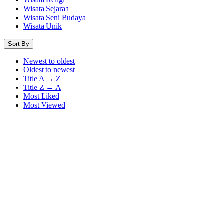
Wisata Sejarah
Wisata Seni Budaya
Wisata Unik
Sort By
Newest to oldest
Oldest to newest
Title A → Z
Title Z → A
Most Liked
Most Viewed