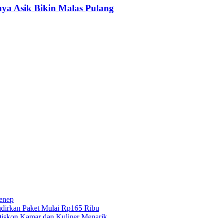
ya Asik Bikin Malas Pulang
menep
dirkan Paket Mulai Rp165 Ribu
iskon Kamar dan Kuliner Menarik