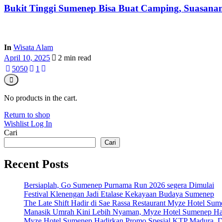
Bukit Tinggi Sumenep Bisa Buat Camping, Suasanan
In
Wisata Alam
April 10, 2025
2 min read
505
0
1
No products in the cart.
Return to shop
Wishlist
Log In
Cari
Cari
Recent Posts
Bersiaplah, Go Sumenep Purnama Run 2026 segera Dimulai
Festival Klenengan Jadi Etalase Kekayaan Budaya Sumenep
The Late Shift Hadir di Sae Rassa Restaurant Myze Hotel Su
Manasik Umrah Kini Lebih Nyaman, Myze Hotel Sumenep Ha
Myze Hotel Sumenep Hadirkan Promo Spesial KTP Madura, D