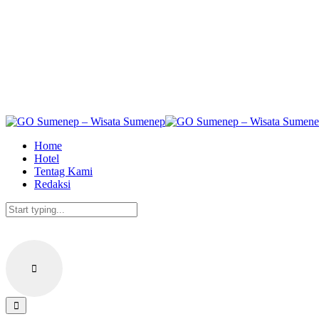
Skip
to
the
content
Home
Hotel
Tentag Kami
Redaksi