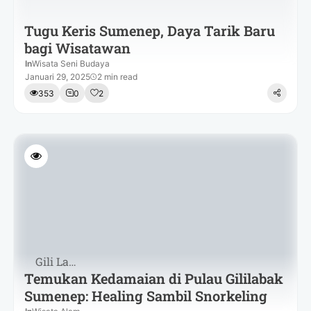
Tugu Keris Sumenep, Daya Tarik Baru
bagi Wisatawan
In
Wisata Seni Budaya
Januari 29, 2025
2 min read
353
0
2
Gili Labak
Temukan Kedamaian di Pulau Gililabak
Sumenep: Healing Sambil Snorkeling