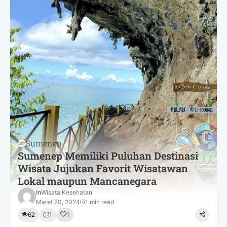
Sumenep
Sumenep Memiliki Puluhan Destinasi
Wisata Jujukan Favorit Wisatawan
Lokal maupun Mancanegara
In
Wisata Kesehatan
Maret 20, 2024
1 min read
62
1
1