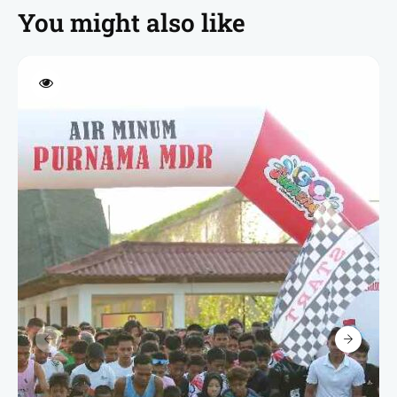
You might also like