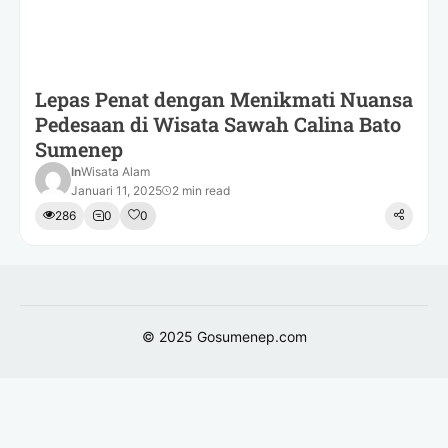
Lepas Penat dengan Menikmati Nuansa
Pedesaan di Wisata Sawah Calina Bato
Sumenep
In
Wisata Alam
Januari 11, 2025
2 min read
286
0
0
© 2025
Gosumenep.com