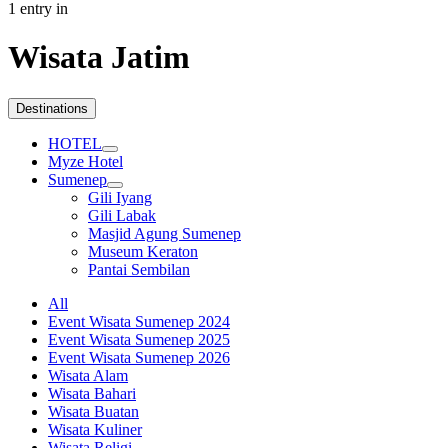
1 entry in
Wisata Jatim
Destinations
HOTEL
Myze Hotel
Sumenep
Gili Iyang
Gili Labak
Masjid Agung Sumenep
Museum Keraton
Pantai Sembilan
All
Event Wisata Sumenep 2024
Event Wisata Sumenep 2025
Event Wisata Sumenep 2026
Wisata Alam
Wisata Bahari
Wisata Buatan
Wisata Kuliner
Wisata Religi