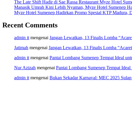
The Late Shift Hadir di Sae Rassa Restaurant Myze Hotel Su
Manasik Umrah Kini Lebih Nyaman, Myze Hotel Sumenep Ha
Myze Hotel Sumenep Hadirkan Promo Spesial KTP Madura, D
Recent Comments
admin it
mengenai
Jangan Lewatkan, 13 Finalis Lomba “Acar
Jatimah
mengenai
Jangan Lewatkan, 13 Finalis Lomba “Acare
admin it
mengenai
Pantai Lombang Sumenep Tempat Ideal unt
Nur Azizah
mengenai
Pantai Lombang Sumenep Tempat Ideal 
admin it
mengenai
Bukan Sekadar Karnaval: MEC 2025 Sulap