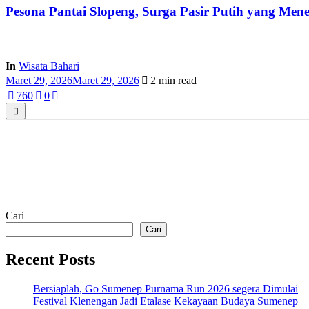
Pesona Pantai Slopeng, Surga Pasir Putih yang Me
In
Wisata Bahari
Maret 29, 2026
Maret 29, 2026
2 min read
76
0
0
Cari
Cari
Recent Posts
Bersiaplah, Go Sumenep Purnama Run 2026 segera Dimulai
Festival Klenengan Jadi Etalase Kekayaan Budaya Sumenep