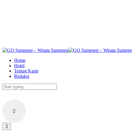
Skip
to
the
content
Home
Hotel
Tentag Kami
Redaksi