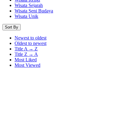
Wisata Sejarah
Wisata Seni Budaya
Wisata Unik
Sort By
Newest to oldest
Oldest to newest
Title A → Z
Title Z → A
Most Liked
Most Viewed