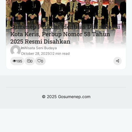
Sumenep Perkuat Identitas Diri sebagai
Kota Keris, Perbup Nomor 58 Tahun
2025 Resmi Disahkan
In
Wisata Seni Budaya
Oktober 28, 2025
2 min read
195
0
0
© 2025
Gosumenep.com