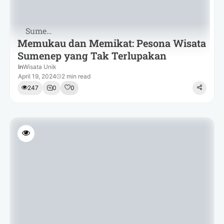
Sumenep
Memukau dan Memikat: Pesona Wisata
Sumenep yang Tak Terlupakan
In
Wisata Unik
April 19, 2024
2 min read
247
0
0