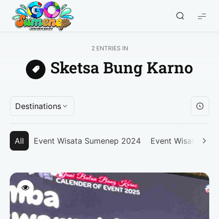
GO
Sumenep
-
2 ENTRIES IN
Wisata
Sketsa Bung Karno
Sumenep
Destinations
All
Event Wisata Sumenep 2024
Event Wisata Su