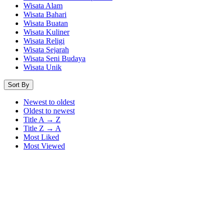
Wisata Alam
Wisata Bahari
Wisata Buatan
Wisata Kuliner
Wisata Religi
Wisata Sejarah
Wisata Seni Budaya
Wisata Unik
Sort By
Newest to oldest
Oldest to newest
Title A → Z
Title Z → A
Most Liked
Most Viewed