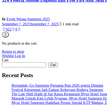
324 Peserta Mobile Legends dan Free Fire Adu Skil
In
Event Wisata Sumenep 2025
September 7, 2025
September 7, 2025
1 min read
92
2
0
No products in the cart.
Return to shop
Wishlist
Log In
Cari
Cari
Recent Posts
Bersiaplah, Go Sumenep Purnama Run 2026 segera Dimulai
Festival Klenengan Jadi Etalase Kekayaan Budaya Sumenep
The Late Shift Hadir di Sae Rassa Restaurant Myze Hotel Su
Manasik Umrah Kini Lebih Nyaman, Myze Hotel Sumenep Ha
Myze Hotel Sumenep Hadirkan Promo Spesial KTP Madura, D