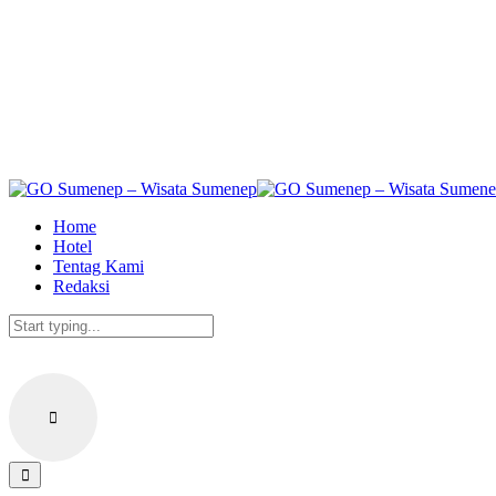
Skip
to
the
content
Home
Hotel
Tentag Kami
Redaksi