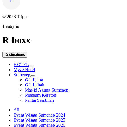
© 2023 Tripp.
1 entry in
R-boxx
Destinations
HOTEL
Myze Hotel
Sumenep
Gili Iyang
Gili Labak
Masjid Agung Sumenep
Museum Keraton
Pantai Sembilan
All
Event Wisata Sumenep 2024
Event Wisata Sumenep 2025
Event Wisata Sumenep 2026