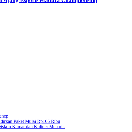
l di Ajang Esports Madura Championship
menep
dirkan Paket Mulai Rp165 Ribu
iskon Kamar dan Kuliner Menarik