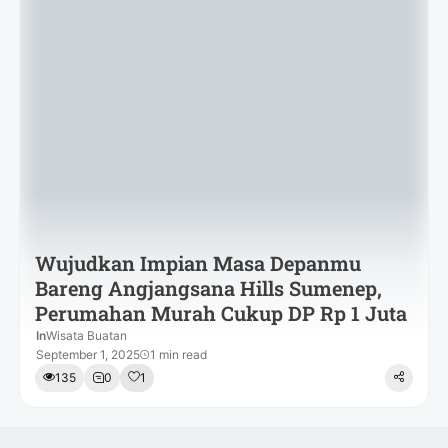
Wujudkan Impian Masa Depanmu
Bareng Angjangsana Hills Sumenep,
Perumahan Murah Cukup DP Rp 1 Juta
In
Wisata Buatan
September 1, 2025
1 min read
135
0
1