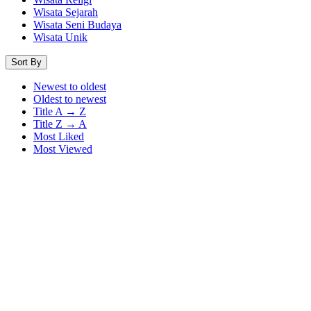
Wisata Sejarah
Wisata Seni Budaya
Wisata Unik
Sort By
Newest to oldest
Oldest to newest
Title A → Z
Title Z → A
Most Liked
Most Viewed