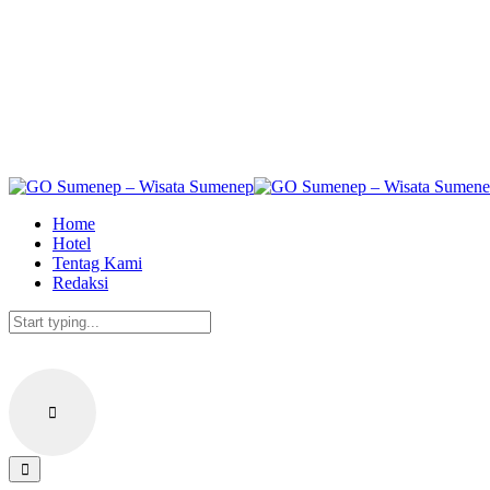
Skip
to
the
content
Home
Hotel
Tentag Kami
Redaksi