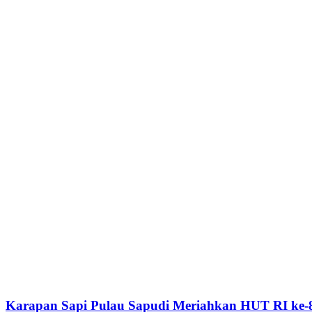
Karapan Sapi Pulau Sapudi Meriahkan HUT RI ke-8