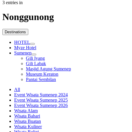
3 entries in
Nonggunong
Destinations
HOTEL
Myze Hotel
Sumenep
Gili Iyang
Gili Labak
Masjid Agung Sumenep
Museum Keraton
Pantai Sembilan
All
Event Wisata Sumenep 2024
Event Wisata Sumenep 2025
Event Wisata Sumenep 2026
Wisata Alam
Wisata Bahari
Wisata Buatan
Wisata Kuliner
Wisata Religi