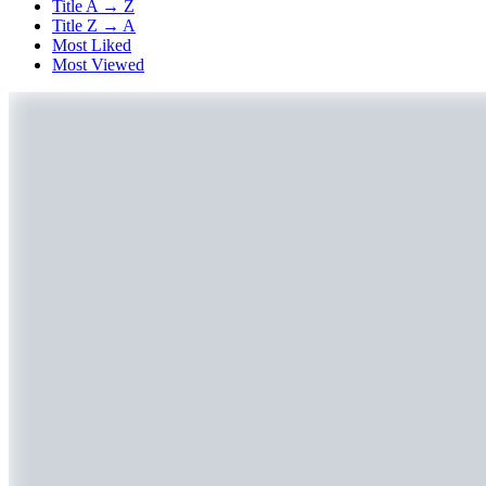
Title A → Z
Title Z → A
Most Liked
Most Viewed