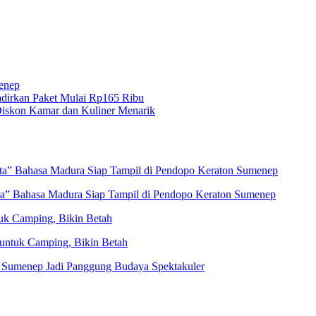
menep
dirkan Paket Mulai Rp165 Ribu
iskon Kamar dan Kuliner Menarik
eta” Bahasa Madura Siap Tampil di Pendopo Keraton Sumenep
ta” Bahasa Madura Siap Tampil di Pendopo Keraton Sumenep
uk Camping, Bikin Betah
untuk Camping, Bikin Betah
 Sumenep Jadi Panggung Budaya Spektakuler