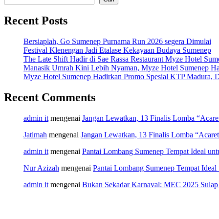
Recent Posts
Bersiaplah, Go Sumenep Purnama Run 2026 segera Dimulai
Festival Klenengan Jadi Etalase Kekayaan Budaya Sumenep
The Late Shift Hadir di Sae Rassa Restaurant Myze Hotel Su
Manasik Umrah Kini Lebih Nyaman, Myze Hotel Sumenep Ha
Myze Hotel Sumenep Hadirkan Promo Spesial KTP Madura, D
Recent Comments
admin it
mengenai
Jangan Lewatkan, 13 Finalis Lomba “Acar
Jatimah
mengenai
Jangan Lewatkan, 13 Finalis Lomba “Acare
admin it
mengenai
Pantai Lombang Sumenep Tempat Ideal unt
Nur Azizah
mengenai
Pantai Lombang Sumenep Tempat Ideal 
admin it
mengenai
Bukan Sekadar Karnaval: MEC 2025 Sulap