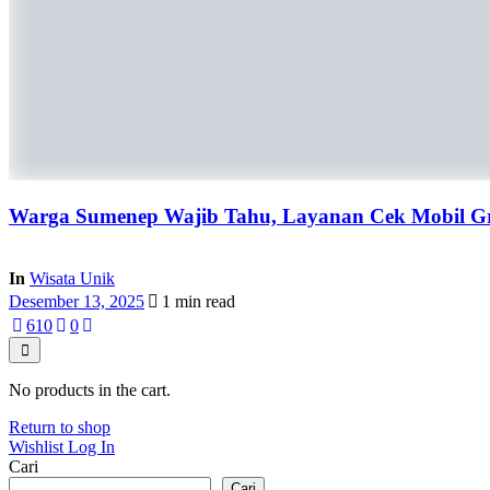
Warga Sumenep Wajib Tahu, Layanan Cek Mobil Gra
In
Wisata Unik
Desember 13, 2025
1 min read
61
0
0
No products in the cart.
Return to shop
Wishlist
Log In
Cari
Cari