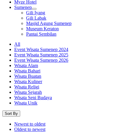
Myze Hotel
Sumenep
Gili Iyang
Gili Labak
Masjid Agung Sumenep
Museum Keraton
Pantai Sembilan
All
Event Wisata Sumenep 2024
Event Wisata Sumenep 2025
Event Wisata Sumenep 2026
Wisata Alam
Wisata Bahari
Wisata Buatan
Wisata Kuliner
Wisata Religi
Wisata Sejarah
Wisata Seni Budaya
Wisata Unik
Sort By
Newest to oldest
Oldest to newest