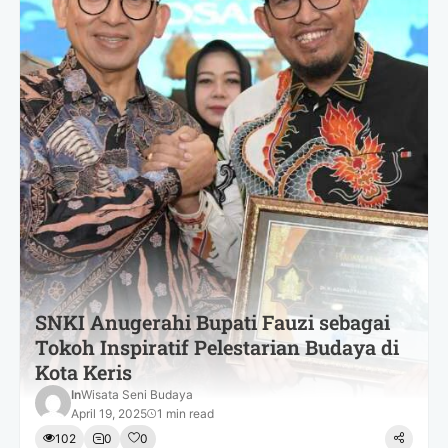
SNKI Anugerahi Bupati Fauzi sebagai
Tokoh Inspiratif Pelestarian Budaya di
Kota Keris
In
Wisata Seni Budaya
April 19, 2025
1 min read
102
0
0