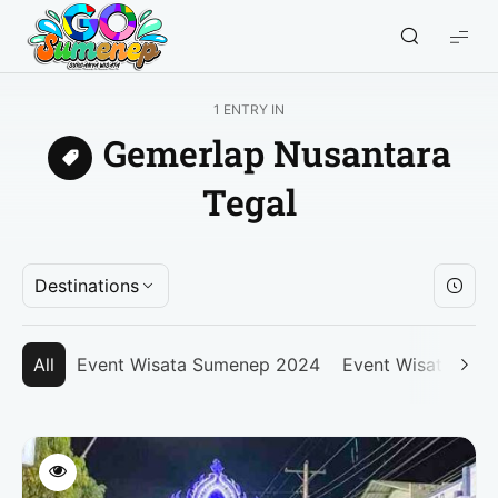
GO
Sumenep
-
1 ENTRY IN
Wisata
Gemerlap Nusantara
Sumenep
Tegal
Destinations
All
Event Wisata Sumenep 2024
Event Wisata Su